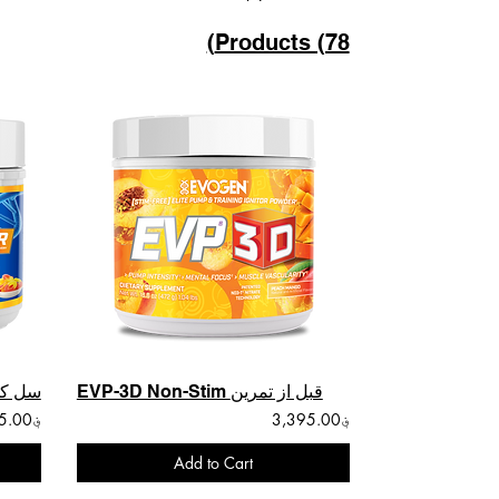
Products (78)
EVP-3D Non-Stim قبل از تمرین
سل کی.
؋3,395.00
؋3,495.00
Add to Cart