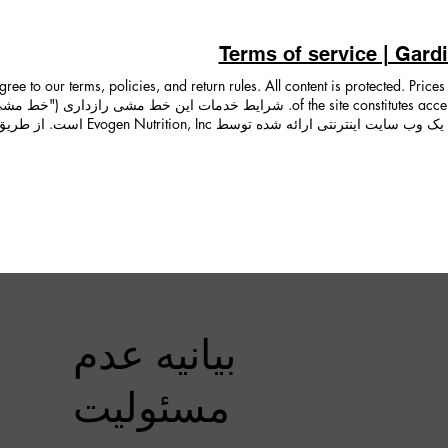
بانی میکنند. گردیزی نوتریشن همچنان متعهد به ایجاد یک جامعه قوی از ور
ی آگاهیدهی در صنعت ورزش و تناسب اندام. شرکت تغذیه گردیزی همچنین با
Terms of service | Gardi
e below for the best ways to contact our team
ای مشهور جهانی وارد میکند. ما فقط محصولات خالص و قابل اعتماد ارائه میدهی
ree to our terms, policies, and return rules. All content is protected. Pric
"ما"، "ما" یا "ما")، یک وب سایت 
کنون شناخته شده یا بعداً توسعه یافته یا کشف شده است، به سایت دسترسی 
ارید و با شیوه های حفظ حریم خصوصی ما آشنا شوید. ممکن است هر از چند
نیم، بنابراین لطفاً این صفحه را به صورت دورهای بررسی کنید تا اطمینان حاصل
 حفظ حریم خصوصی موافق نیستید، لطفاً در سایت یا هر ویژگی، فعالیت یا خ
ز اطلاعات شخصی اطلاعات شخصی دادههایی هستند که میتوان از آنها برای شن
یا شرکت های وابسته ما در تماس هستید، از شما خواسته شود اطلاعات شخصی خ
های وابسته خود به اشتراک بگذاریم و از آن مطابق با این سیاست حفظ حریم
: هنگام خرید محصولات از طریق سایت، باید اطلاعات خاصی مانند نام و نام 
ه برقراری ارتباط با ما از طریق ایمیل، از طریق وب سایت ما، از طریق تلفن
 را که شما داوطلبانه در اختیار ما قرار می دهید جمع آوری کنیم. ممکن است
ا اولین نفری باشید که از پیشنهادات ویژه و تازهترین محصولات ما مطلع میشوید
رعه کشی ها وجود داشته باشد که ممکن است نیاز به ارائه همه یا برخی از موار
بیانیه عدم
د. بسته به تبلیغات خاص ممکن است اطلاعات بیشتری درخواست شود، اما ارسا
وانین شرایط خاص را فراهم می کند. نمونه هایی از نحوه استفاده ما از اطلا
 که شما را در جریان آخرین اطلاعیههای محصول، تبلیغات، پیشنهادات ویژه و روی
مسئولیت
حتوا و تبلیغات کمک می کند. گاه به گاه، ممکن است از اطلاعات شخصی شما ب
رای تعامل شما با ما مهم است، ممکن است از دریافت این ارتباطات انصراف
 ممیزی، تجزیه و تحلیل داده ها و تحقیقات برای بهبود محصولات، خدمات و ارتب