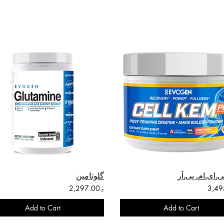
ای.ام. پی.آر
گلوتامین
؋2,297.00
Add to Cart
Add to Cart