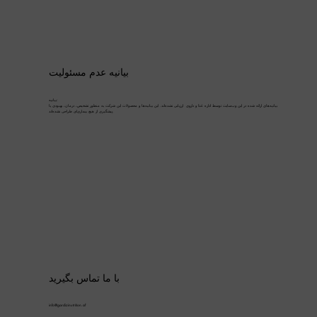
بیانیه عدم مسئولیت
بیانیه:
بیانیه‌های ارائه شده در این وب‌سایت توسط اداره غذا و داروی ارزیابی نشده‌اند. این بیانیه‌ها و محصولات این شرکت به منظور تشخیص، درمان، بهبودی یا
پیشگیری از هیچ بیماری‌ای طراحی نشده‌اند.
با ما تماس بگیرید
info@gardizinutrition.af