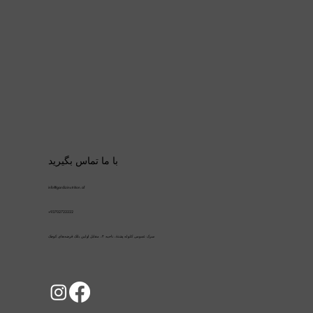
با ما تماس بگیرید
info@gardizinutrition.af
+93702722222
سرک عمومی کلوله پشتۀ، ناحیه ۴، مقابل اولین بانک قرضه‌های کوچک