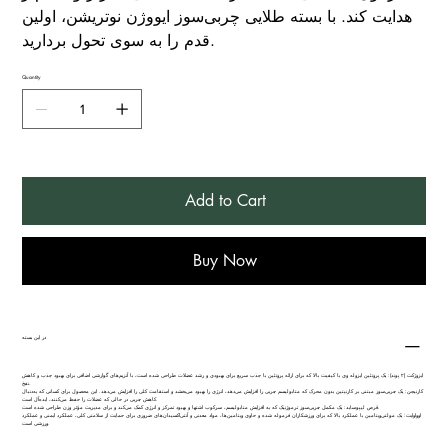
هدایت کند. با بسته طلایی چربی‌سوز ایووژن نوتریشن، اولین
قدم را به سوی تحول بردارید.
Quantity
Add to Cart
Buy Now
در این بسته
ایزوژکت (۲ پوند): یک پروتئین ایزوله وی با کیفیت بالا که برای ارائه پروتئین با جذب سریع برای بهبودی و رشد عضلات طراحی شده است، با آنزیم‌های گوارشی اضافی برای بهبود جذب و کاهش
نفخ.
کارنیجن: یک چربی‌سوز مبتنی بر کارنیتین بدون محرک که متابولیسم چربی را افزایش می‌دهد، انرژی را بهبود می‌بخشد و استقامت کلی را افزایش می‌دهد. این محصول برای کسانی که به‌دنبال
کاهش چربی در حالی که عضلات را حفظ می‌کنند، ایده‌آل است.
قرص لیپوساید: یک مکمل چربی‌سوز ترموژنیک که به افزایش متابولیسم، سرکوب اشتها و بهبود تمرکز و انرژی کمک می‌کند و برای مدیریت مؤثر وزن طراحی شده است.
اوواوایت: یک مولتی‌ویتامین با عملکرد بالا که برای ورزشکاران فرموله شده و حاوی ویتامین‌ها، مواد معدنی و آنتی‌اکسیدان‌های ضروری برای حمایت از سلامتی کلی، عملکرد ایمنی و عملکرد
ورزشی است.