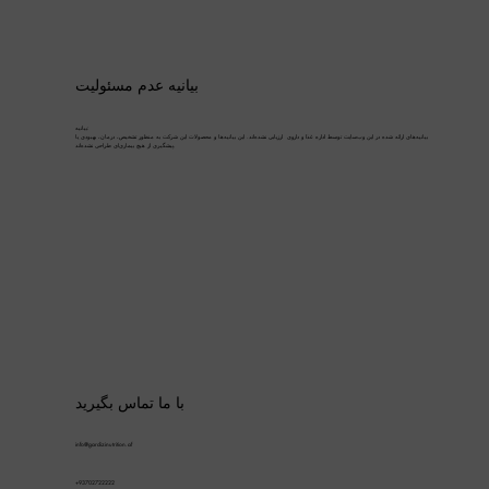
بیانیه عدم مسئولیت
بیانیه:
بیانیه‌های ارائه شده در این وب‌سایت توسط اداره غذا و داروی ارزیابی نشده‌اند. این بیانیه‌ها و محصولات این شرکت به منظور تشخیص، درمان، بهبودی یا
پیشگیری از هیچ بیماری‌ای طراحی نشده‌اند.
با ما تماس بگیرید
info@gardizinutrition.af
+93702722222