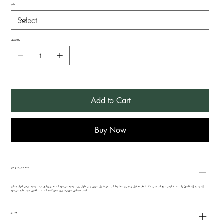
طعم
Quantity
Add to Cart
Buy Now
استفاده پیشنهادی
یک وعده (یک قاشق) را با ۸-۱۰ اونس مایع آب سرد ۲۰-۳۰ دقیقه قبل از تمرین مخلوط کنید. در طول تمرین و در طول روز، توصیه می‌شود که مقدار زیادی آب بنوشید. برخی افراد ممکن
است احساس سوزن‌سوزن شدن کنند که به بتا آلانین نسبت داده می‌شود.
هشدار