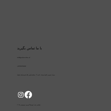
با ما تماس بگیرید
info@gardizinutrition.af
+93702722222
سرک عمومی کلوله پشتۀ، ناحیه ۴، مقابل اولین بانک قرضه‌های کوچک
طراحی شده توسط گردیزی نیوتریشن ۲۰۲۵