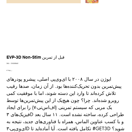
EVP-3D Non-Stim قبل از تمرین
SKU
SKU:
EVG00845
EVG00845
Price
؋ ۳٬۳۹۵
ایوژن در سال ۲۰۰۸ با ای‌وی‌پی اصلی، پیشرو پودرهای
پیش‌تمرین بدون تحریک‌کننده‌ها بود. از آن زمان، صدها رقیب
تلاش کرده‌اند تا وارد این دسته شوند، اما با موفقیت کمی
روبرو شده‌اند. چرا؟ چون هیچ‌یک از این پیش‌تمرین‌ها توسط
یک مربی که سیستم تمرینی (اف‌اس‌تی-۷) را برای ایجاد
فیزیک‌های ۳D طراحی کرده، ساخته نشده است. ۱۱ سال بعد
و با کسب عناوین الماس، همراه با فناوری‌های جدید، نتیجه به
ای‌وی‌پی-۳D تکامل یافته است. آیا آماده‌اید تا #GET3D شوید؟