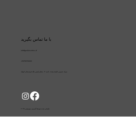
با ما تماس بگیرید
info@gardizinutrition.af
+93702722222
سرک عمومی کلوله پشتۀ، ناحیه ۴، مقابل اولین بانک قرضه‌های کوچک
طراحی شده توسط گردیزی نیوتریشن ۲۰۲۵