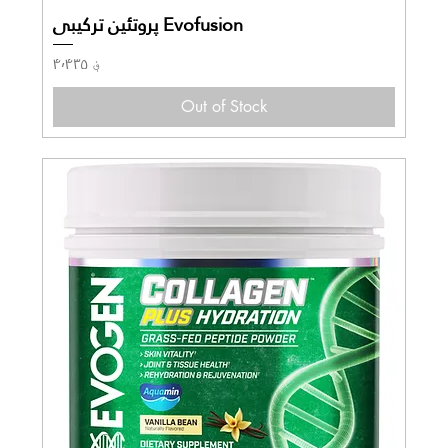
Evofusion پروتئین ترکیبی
Price
؋ ۴٬۴۳۵
Out of Stock