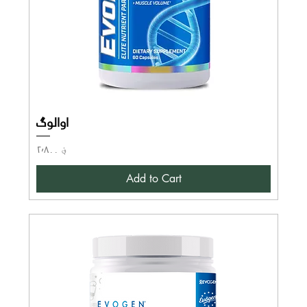
اوالوگ
Price
؋ ۲٬۸۰۰
Add to Cart