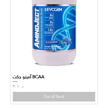
BCAA آمینو جکت
Price
؋ ۳٬۰۲۰
Out of Stock