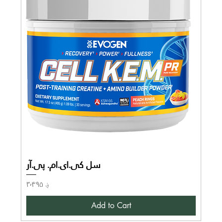
سل کی.ای.ام. پی.آر
Price
؋ ۳٬۴۹۵
Add to Cart