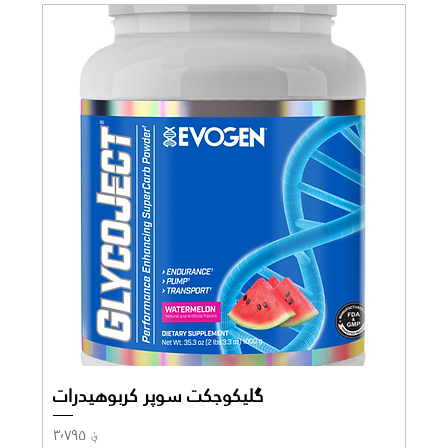
گلیکوجکت سوپر کربوهیدرات
Price
؋ ۳٬۷۹۵